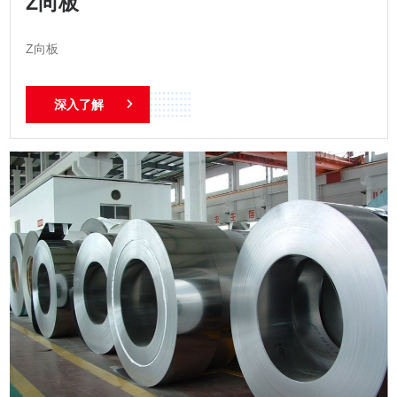
Z向板
Z向板
深入了解