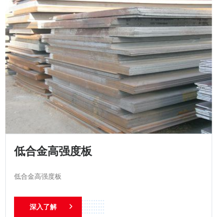
低合金高强度板
低合金高强度板
深入了解