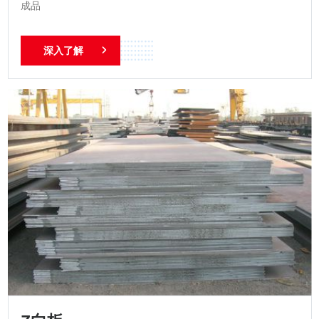
成品
深入了解