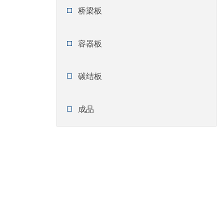
桥梁板
容器板
碳结板
成品