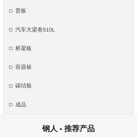
普板
汽车大梁卷510L
桥梁板
容器板
碳结板
成品
钢人
推荐产品
●