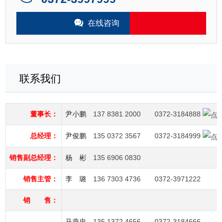
在线咨询
联系我们
董事长
：
尹小鹏
137 8381 2000
0372-3184888
总经理：
尹俊鹏
135 0372 3567
0372-3184999
销售副总经理：
杨 彬
135 6906 0830
销售主管：
李 璐
136 7303 4736
0372-3971222
销
售：
马燕忠
135 1372 4656
0372-3184666